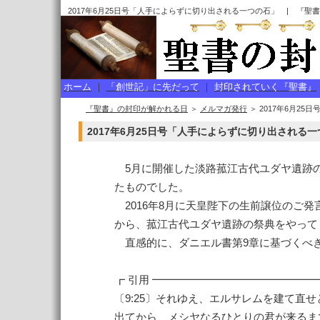
2017年6月25日号「人手によらずに切り出される一つの石」 | 『聖
ホーム
｜
「創世記」に先だって
｜
封印されていく『聖書』
『聖書』の封印が解かれる日
＞
メルマガ発行
＞ 2017年6月2
2017年6月25日号「人手によらずに切り出される
5月に開催した淡路菰江古代ユダヤ遺跡の
たものでした。
2016年8月に天皇陛下の生前譲位のご発言
から、菰江古代ユダヤ遺跡の祭典をやって
直感的に、ダニエル書第9章に基づくべ
┏ 引用 ━━━━━━━━━━━━━━━
〔9:25〕それゆえ、エルサレムを建て直
出てから、メシヤなるひとりの君が来るま