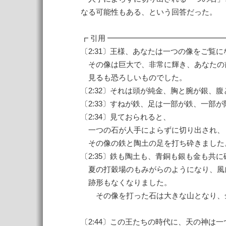
なる可能性もある、という回答だった。
┏ 引用 ━━━━━━━━━━━━━━━
〔2:31〕王様、あなたは一つの像をご覧
その像は巨大で、非常に輝き、あなたの
見るも恐ろしいものでした。
〔2:32〕それは頭が純金、胸と腕が銀、
〔2:33〕すねが鉄、足は一部が鉄、一部
〔2:34〕見ておられると、
一つの石が人手によらずに切り出され、
その像の鉄と陶土の足を打ち砕きました
〔2:35〕鉄も陶土も、青銅も銀も金も共に
夏の打穀場のもみがらのようになり、風
跡形もなくなりました。
その像を打った石は大きな山となり、
〔2:44〕この王たちの時代に、天の神は